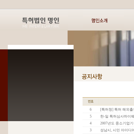
6
[특허청] 특허 해외출원
5
한-일 특허심사하이웨이
4
2007년도 중소기업
3
성남시, 시민 아이디어 