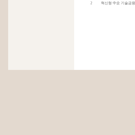
2
혁신형 中企 기술금