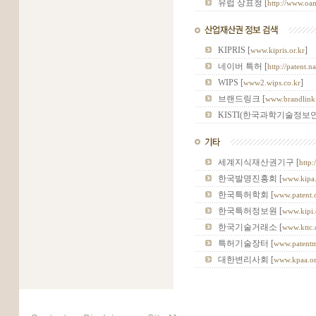
유럽 상표청 [
http://www.oam
KIPRIS [
]
www.kipris.or.kr
네이버 특허 [
http://patent.n
WIPS [
]
www2.wips.co.kr
브랜드링크 [
www.brandlink
KISTI(한국과학기술정보연
세계지식재산권기구 [
http
한국발명진흥회 [
www.kipa
한국특허학회 [
www.patent.o
한국특허정보원 [
www.kipi.
한국기술거래소 [
www.kttc.
특허기술장터 [
www.patentma
대한변리사회 [
www.kpaa.or